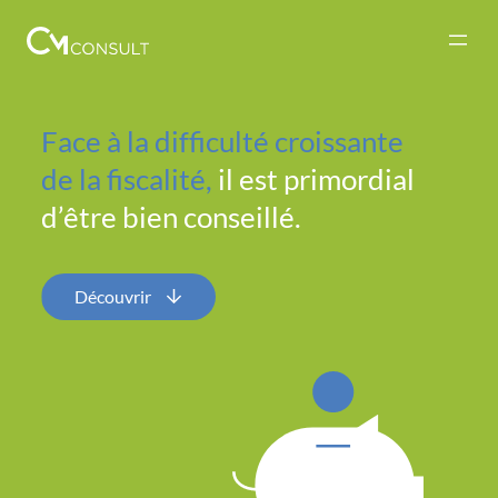
Aller
au
contenu
Face à la difficulté croissante
de la fiscalité,
il est primordial
d’être bien conseillé.
Découvrir