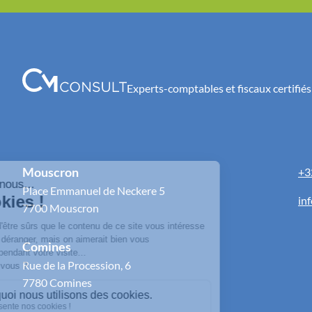
Experts-comptables et fiscaux certifiés
Mouscron
+3
Place Emmanuel de Neckere 5
in
7700 Mouscron
Comines
Rue de la Procession, 6
7780 Comines