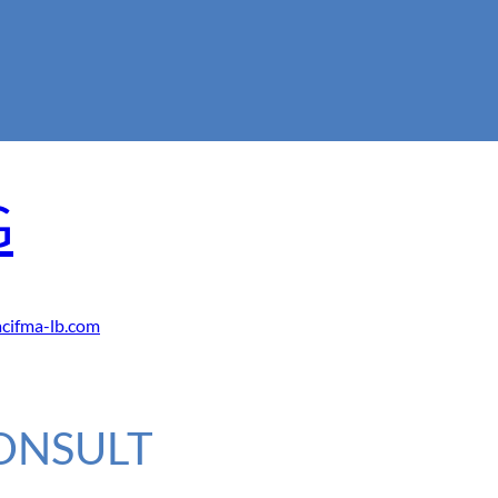
G
acifma-lb.com
CONSULT