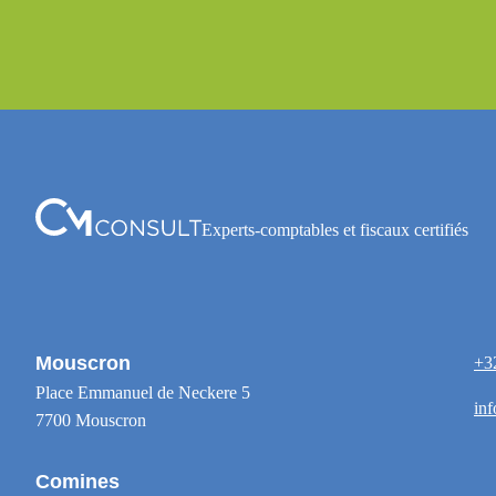
Experts-comptables et fiscaux certifiés
Mouscron
+3
Place Emmanuel de Neckere 5
in
7700 Mouscron
Comines