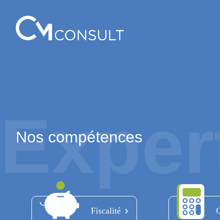
Aller
au
contenu
Exper
Nos compétences
Fiscalité
C